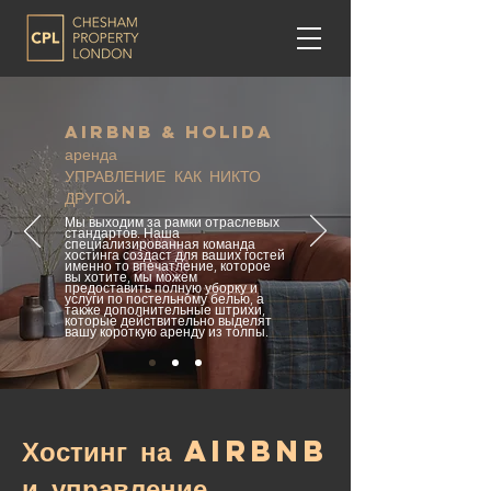
AIRBNB & HOLIDA
аренда
УПРАВЛЕНИЕ
КАК НИКТО
ДРУГОЙ.
Мы выходим за рамки отраслевых
стандартов. Наша
специализированная команда
хостинга создаст для ваших гостей
именно то впечатление, которое
вы хотите, мы можем
предоставить полную уборку и
услуги по постельному белью, а
также дополнительные штрихи,
которые действительно выделят
вашу короткую аренду из толпы.
Хостинг на airbnb
и управление