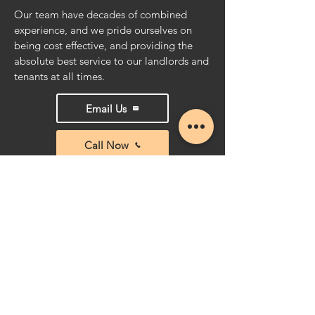
Our team have decades of combined
experience, and we pride ourselves on
being cost effective, and providing the
absolute best service to our landlords and
tenants at all times.
Email Us
Call Now
СВЯЗАТЬСЯ
По всем общим вопросам, пожалуйста,
свяжитесь с нами, используя
контактную информацию ниже.
Тел .:
+44 (0) 208 402 1087
Электронная почта:
hello@cheshamproperty.com